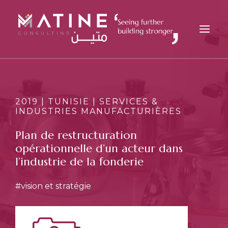
MATINE
SERVICES
2019 | TUNISIE | SERVICES &
INDUSTRIES MANUFACTURIÈRES
SECTEURS
RÉFÉRENCES
Plan de restructuration
opérationnelle d’un acteur dans
ANALYSES
l’industrie de la fonderie
CARRIÈRES
ACTUALITÉS
#vision et stratégie
CONTACT
FR