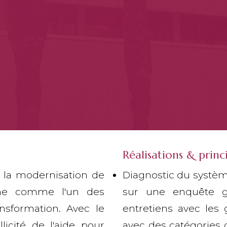
Réalisations & prin
é la modernisation de
Diagnostic du systèm
ne comme l'un des
sur une enquête g
nsformation. Avec le
entretiens avec les 
licité de l'aide pour
avec des catégories d