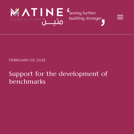
MATINE
SERVICES
FEBRUARY 03, 2023
INDUSTRIES
Support for the development of
REFERENCES
benchmarks
INSIGHTS
CAREERS
NEWS
CONTACT
EN