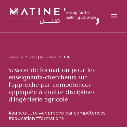
MATINE
SERVICES
JANVIER 17, 2023 | ACTUALITÉS | TUNIS
SECTEURS
Session de formation pour les
RÉFÉRENCES
enseignants-chercheurs sur
ANALYSES
l’approche par compétences
appliquée à quatre disciplines
CARRIÈRES
d’ingénierie agricole
ACTUALITÉS
CONTACT
#agriculture
#approche par compétences
#education
#formations
FR