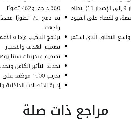
تعوق تطوره. ولذلك قرر إجراء ترقية كبيرة (من الإصدار 9 إلى الإصدار 11) لنظام
360 درجة، و462 تطورًا.
نصة، والقضاء على القيود
واجهة.
واسع النطاق الذي استمر
برنامج التركيب وإدارة الأعم
تصميم الهدف والاختبار.
تصميم وتدريبات سيناريوهات 
تحديد التأثير الكامل وتحدي
تدريب 1000 موظف على نحو مرموق.
إدارة الاتصالات الداخلية وا
مراجع ذات صلة