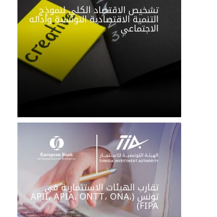
تشخيص الاقتصاد الكلي لنموذج
التنمية الاقتصادية التونسية وأدائه
الاجتماعي
تقارب الهيئات الاستثمارية في
تونس (APII، APIA، ONTT، ONA،
FIPA)