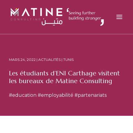
MATINE
SERVICES
MARS 24, 2022 | ACTUALITÉS | TUNIS
SECTEURS
Les étudiants d’ENI Carthage visitent
RÉFÉRENCES
les bureaux de Matine Consulting
ANALYSES
#education
#employabilité
#partenariats
CARRIÈRES
ACTUALITÉS
CONTACT
FR