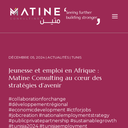
MATINE
SERVICES
DÉCEMBRE 05, 2024 | ACTUALITÉS | TUNIS
SECTEURS
Jeunesse et emploi en Afrique :
RÉFÉRENCES
Matine Consulting au cœur des
ANALYSES
stratégies d’avenir
CARRIÈRES
#collaborationforchange
ACTUALITÉS
#développementrégional
#economicdevelopment
#ictforjobs
CONTACT
#jobcreation
#nationalemploymentstrategy
#publicprivatepartnership
#sustainablegrowth
FR
#tunisia2024
#tunisiaemployment