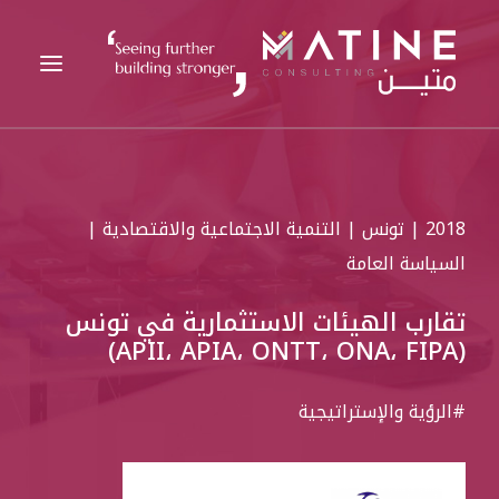
متين
2018 | تونس | التنمية الاجتماعية والاقتصادية |
الخدمات المقدمة
السياسة العامة
القطاعات
تقارب الهيئات الاستثمارية في تونس
المراجع
(APII، APIA، ONTT، ONA، FIPA)
التحليلات
الوظائف
#الرؤية والإستراتيجية
الأخبار
اتصل بنا