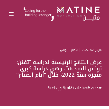
متين
الخدمات المقدمة
مارس 02, 2022 | الأخبار | تونس
القطاعات
عرض النتائج الرئيسية لدراسة “تفنن:
تونس المبدعة”، وهي دراسة كبرى
المراجع
منجزة سنة 2022، خلال “أيام الصنّاع”
التحليلات
#حدث
#صناعات ثقافية وإبداعية
الوظائف
الأخبار
اتصل بنا