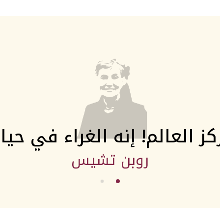
فوضى والنظام يكمن في الخ
صن تزو